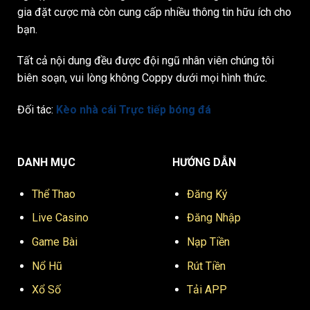
gia đặt cược mà còn cung cấp nhiều thông tin hữu ích cho
bạn.
Tất cả nội dung đều được đội ngũ nhân viên chúng tôi
biên soạn, vui lòng không Coppy dưới mọi hình thức.
Đối tác:
Kèo nhà cái
Trực tiếp bóng đá
DANH MỤC
HƯỚNG DẪN
Thể Thao
Đăng Ký
Live Casino
Đăng Nhập
Game Bài
Nạp Tiền
Nổ Hũ
Rút Tiền
Xổ Số
Tải APP