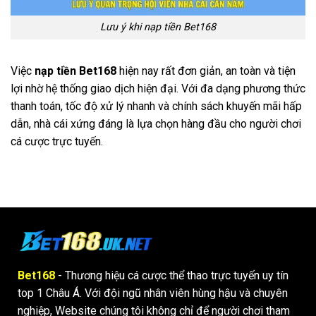
Lưu ý khi nạp tiền Bet168
Việc
nạp tiền Bet168
hiện nay rất đơn giản, an toàn và tiện
lợi nhờ hệ thống giao dịch hiện đại. Với đa dạng phương thức
thanh toán, tốc độ xử lý nhanh và chính sách khuyến mãi hấp
dẫn, nhà cái xứng đáng là lựa chọn hàng đầu cho người chơi
cá cược trực tuyến.
Bet168
- Thương hiệu cá cược thể thao trực tuyến uy tín
top 1 Châu Á. Với đội ngũ nhân viên hùng hậu và chuyên
nghiệp, Website chúng tôi không chỉ để người chơi tham